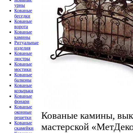
урны
Кованые
беседки
Кованые
ворота
Кованые
камины
Ритуальные
изделия
Кованые
люстры
Кованые
мостики
Кованые
балконы
Кованые
козырьки
Кованые
фонари
Кованые
оконные
Кованые камины, вык
решетки
Кованые
мастерской «МетДеко
скамейки