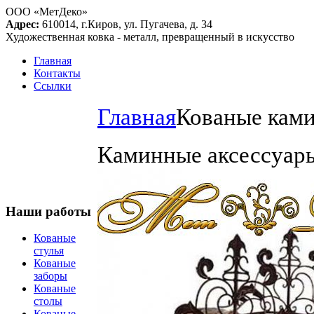
ООО «МетДеко»
Адрес:
610014, г.Киров, ул. Пугачева, д. 34
Художественная ковка - металл, превращенный в искусство
Главная
Контакты
Ссылки
Главная
Кованые кам
Каминные аксессуары
Наши работы
Кованые
стулья
Кованые
заборы
Кованые
столы
Кованые