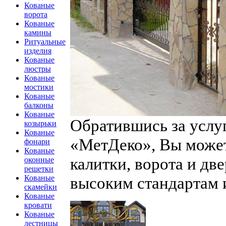
Кованые
ворота
Кованые
камины
Ритуальные
изделия
Кованые
люстры
Кованые
мостики
Кованые
балконы
Кованые
Обратившись за услу
козырьки
Кованые
«МетДеко», Вы может
фонари
Кованые
калитки, ворота и дв
оконные
решетки
высоким стандартам 
Кованые
скамейки
Кованые
кровати
Кованые
лестницы