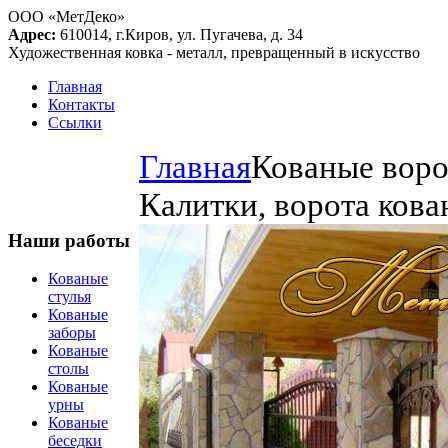
ООО «МетДеко»
Адрес:
610014, г.Киров, ул. Пугачева, д. 34
Художественная ковка - металл, превращенный в искусство
Главная
Контакты
Ссылки
Главная
Кованые воро
Калитки, ворота ков
Наши работы
Кованые
стулья
Кованые
заборы
Кованые
столы
Кованые
урны
Кованые
беседки