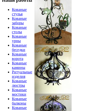
Наши работы
Кованые
стулья
Кованые
заборы
Кованые
столы
Кованые
урны
Кованые
беседки
Кованые
ворота
Кованые
камины
Ритуальные
изделия
Кованые
люстры
Кованые
мостики
Кованые
балконы
Кованые