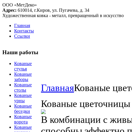
ООО «МетДеко»
Адрес:
610014, г.Киров, ул. Пугачева, д. 34
Художественная ковка - металл, превращенный в искусство
Главная
Контакты
Ссылки
Наши работы
Кованые
стулья
Кованые
заборы
Главная
Кованые цве
Кованые
столы
Кованые
Кованые цветочницы
урны
Кованые
беседки
В комбинации с живы
Кованые
ворота
Кованые
способны эффектно п