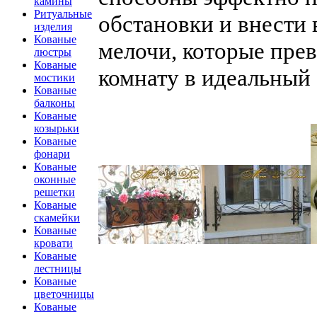
камины
Ритуальные
обстановки и внести 
изделия
Кованые
мелочи, которые пре
люстры
Кованые
комнату в идеальный 
мостики
Кованые
балконы
Кованые
козырьки
Кованые
фонари
Кованые
оконные
решетки
Кованые
скамейки
Кованые
кровати
Кованые
лестницы
Кованые
цветочницы
Кованые