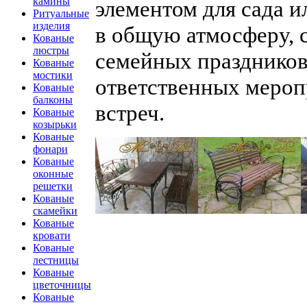
камины
элементом для сада 
Ритуальные
изделия
в общую атмосферу, 
Кованые
люстры
семейных праздников,
Кованые
мостики
ответственных мероп
Кованые
балконы
встреч.
Кованые
козырьки
Кованые
фонари
Кованые
оконные
решетки
Кованые
скамейки
Кованые
кровати
Кованые
лестницы
Кованые
цветочницы
Кованые