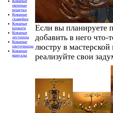
Кованые
оконные
решетки
Кованые
скамейки
Кованые
Если вы планируете 
кровати
Кованые
добавить в него что-
лестницы
Кованые
люстру в мастерской
цветочницы
Кованые
реализуйте свои заду
мангалы