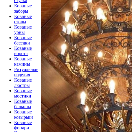
стулья
Кованые
заборы
Кованые
столы
Кованые
урны
Кованые
беседки
Кованые
ворота
Кованые
камины
Ритуальные
изделия
Кованые
люстры
Кованые
мостики
Кованые
балконы
Кованые
козырьки
Кованые
фонари