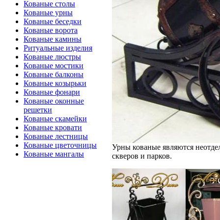
Кованые столы
Кованые урны
Кованые беседки
Кованые ворота
Кованые камины
Ритуальные изделия
Кованые люстры
Кованые мостики
Кованые балконы
Кованые козырьки
Кованые фонари
Кованые оконные
решетки
Кованые скамейки
Кованые кровати
Кованые лестницы
Кованые цветочницы
Урны кованые являются неотде
Кованые мангалы
скверов и парков.