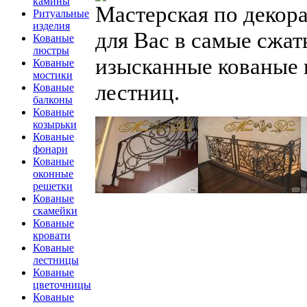
камины
Мастерская по декор
Ритуальные
изделия
для Вас в самые сжа
Кованые
люстры
изысканные кованые 
Кованые
мостики
лестниц.
Кованые
балконы
Кованые
козырьки
Кованые
фонари
Кованые
оконные
решетки
Кованые
скамейки
Кованые
кровати
Кованые
лестницы
Кованые
цветочницы
Кованые